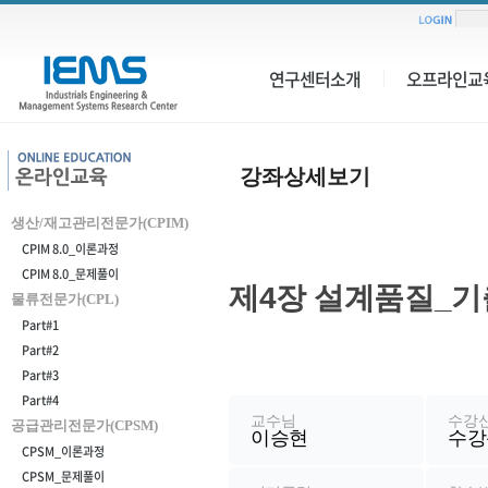
연구센터소개
오프라인교
강
강좌상세보기
좌
생산/재고관리전문가(CPIM)
상
CPIM 8.0_이론과정
세
CPIM 8.0_문제풀이
제4장 설계품질_기출
물류전문가(CPL)
보
Part#1
기
Part#2
강
Part#3
좌
Part#4
정
교수님
수강
공급관리전문가(CPSM)
이승현
수강
보
CPSM_이론과정
CPSM_문제풀이