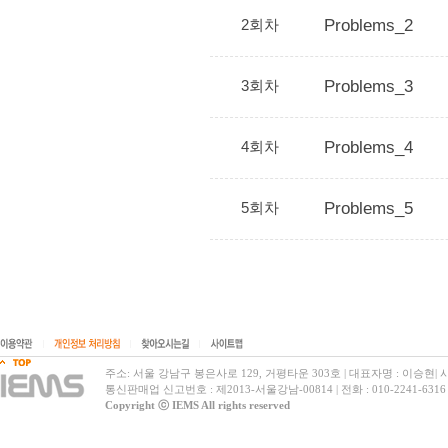
2회차
Problems_2
3회차
Problems_3
4회차
Problems_4
5회차
Problems_5
|
|
|
주소: 서울 강남구 봉은사로 129, 거평타운 303호
|
대표자명 : 이승현
|
사
통신판매업 신고번호 : 제2013-서울강남-00814
|
전화 : 010-2241-6316
Copyright ⓒ IEMS All rights reserved