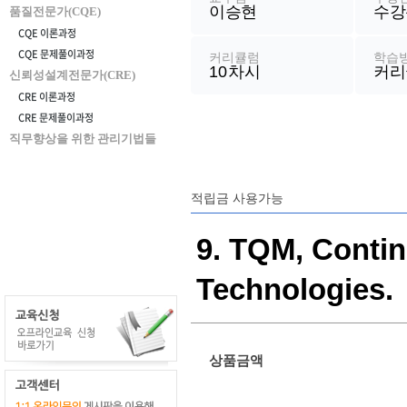
이승현
수강
보
품질전문가(CQE)
CQE 이론과정
CQE 문제풀이과정
커리큘럼
학습
10
차시
커리
신뢰성설계전문가(CRE)
CRE 이론과정
CRE 문제풀이과정
직무향상을 위한 관리기법들
적립금 사용가능
9. TQM, Conti
Technologies.
상품금액