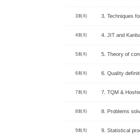
3회차
3. Techniques f
4회차
4. JIT and Kanba
5회차
5. Theory of con
6회차
6. Quality defini
7회차
7. TQM & Hoshin
8회차
8. Problems solv
9회차
9. Statistical p