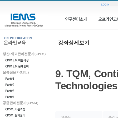
연구센터소개
오프라인교
강
좌
강좌상세보기
상
세
생산/재고관리전문가(CPIM)
보
CPIM 8.0_이론과정
기
CPIM 8.0_문제풀이
9. TQM, Cont
물류전문가(CPL)
Part#1
Technologies
Part#2
Part#3
Part#4
공급관리전문가(CPSM)
강
CPSM_이론과정
좌
CPSM_문제풀이
정
교수님
수강