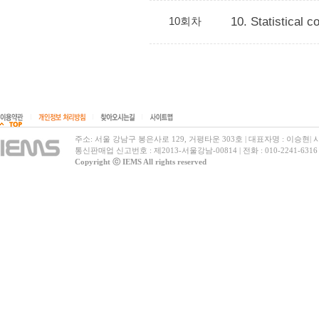
10회차
10. Statistical co
|
|
|
주소: 서울 강남구 봉은사로 129, 거평타운 303호
|
대표자명 : 이승현
|
사
통신판매업 신고번호 : 제2013-서울강남-00814
|
전화 : 010-2241-6316
Copyright ⓒ IEMS All rights reserved