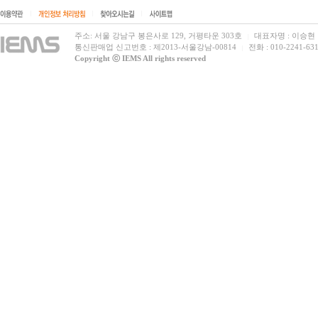
|
|
|
주소: 서울 강남구 봉은사로 129, 거평타운 303호
대표자명 : 이승현
|
통신판매업 신고번호 : 제2013-서울강남-00814
전화 : 010-2241-631
|
Copyright ⓒ IEMS All rights reserved