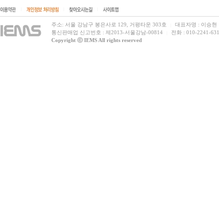
|
|
|
주소: 서울 강남구 봉은사로 129, 거평타운 303호
대표자명 : 이승현
|
통신판매업 신고번호 : 제2013-서울강남-00814
전화 : 010-2241-631
|
Copyright ⓒ IEMS All rights reserved