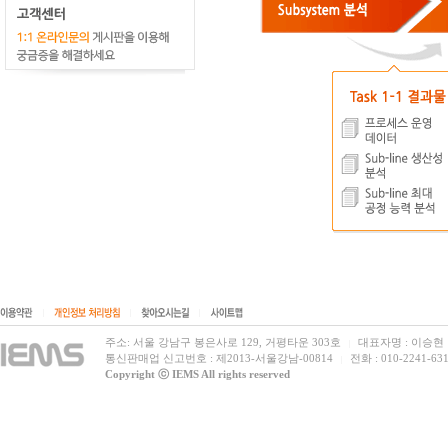
|
|
|
주소: 서울 강남구 봉은사로 129, 거평타운 303호
대표자명 : 이승현
|
통신판매업 신고번호 : 제2013-서울강남-00814
전화 : 010-2241-631
|
Copyright ⓒ IEMS All rights reserved