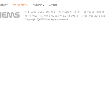
|
|
|
주소: 서울 강남구 봉은사로 129, 거평타운 303호
대표자명 : 이승현
|
통신판매업 신고번호 : 제2013-서울강남-00814
전화 : 010-2241-631
|
Copyright ⓒ IEMS All rights reserved