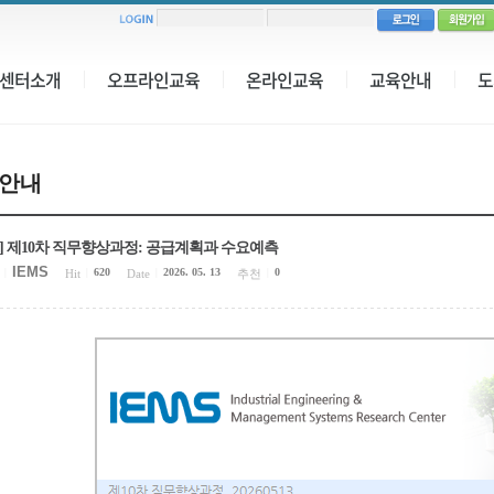
센터소개
오프라인교육
온라인교육
교육안내
도
안내
MS] 제10차 직무향상과정: 공급계획과 수요예측
IEMS
620
2026. 05. 13
0
|
Hit
|
Date
|
추천
|