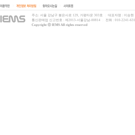
|
|
|
주소: 서울 강남구 봉은사로 129, 거평타운 303호
대표자명 : 이승현
|
통신판매업 신고번호 : 제2013-서울강남-00814
전화 : 010-2241-631
|
Copyright ⓒ IEMS All rights reserved