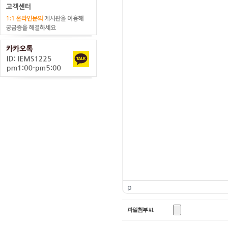
p
파일첨부 #1